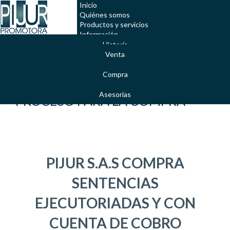
Inicio
Quiénes somos
Productos y servicios
Información
Preguntas frecuentes
Historia
Servicio al cliente
Venta
Misión y Visión
Compra
Valores Corporativos
Asesorías
PROCESO PARA LA COMPRA
PIJUR S.A.S COMPRA
SENTENCIAS
EJECUTORIADAS Y CON
CUENTA DE COBRO