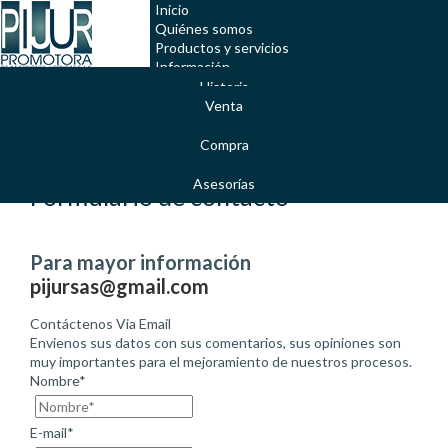
Inicio
Quiénes somos
Productos y servicios
Información
Preguntas frecuentes
Historia
Servicio al cliente
Venta
Misión y Visión
Compra
Valores Corporativos
Asesorías
Formulario de contacto
Para mayor información
pijursas@gmail.com
Contáctenos Via Email
Envienos sus datos con sus comentarios, sus opiniones son
muy importantes para el mejoramiento de nuestros procesos.
Nombre*
E-mail*