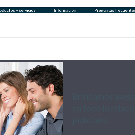
oductos y servicios
Información
Preguntas frecuente
Brindamos asesorí
en todo lo relac
judiciales.