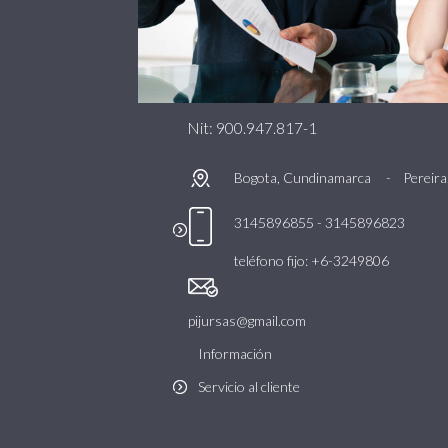
Nit: 900.947.817-1
Bogota, Cundinamarca -
Pereira
3145896855 - 3145896823
teléfono fijo: +6-3249806
pijursas@gmail.com
Información
Servicio al cliente