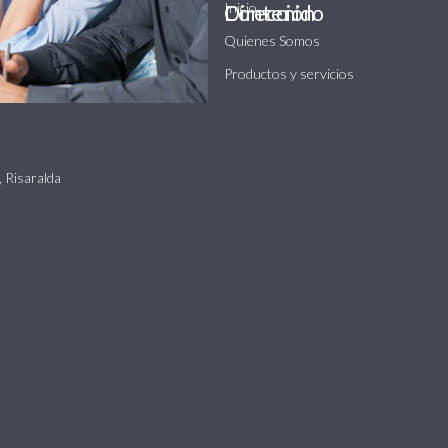
Inicio
Dirección
Contenido
Quienes Somos
Productos y servicios
, Risaralda