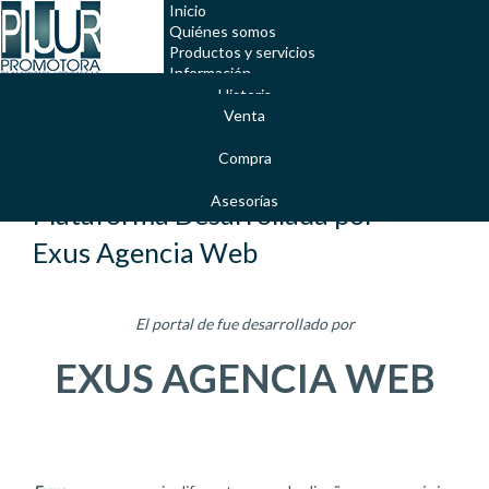
Inicio
Quiénes somos
Productos y servicios
Información
Preguntas frecuentes
Historia
Servicio al cliente
Venta
Misión y Visión
Compra
Valores Corporativos
Asesorías
Plataforma Desarrollada por
Exus Agencia Web
El portal de fue desarrollado por
EXUS AGENCIA WEB