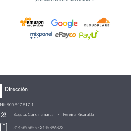
Dirección
Nit: 900.947.817-1
Bogota, Cundinamarca -
Pereira, Risaralda
3145896855 - 3145896823